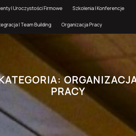
enty I Uroczystości Firmowe
Szkolenia I Konferencje
tegracja I Team Building
Organizacja Pracy
KATEGORIA:
ORGANIZACJ
PRACY