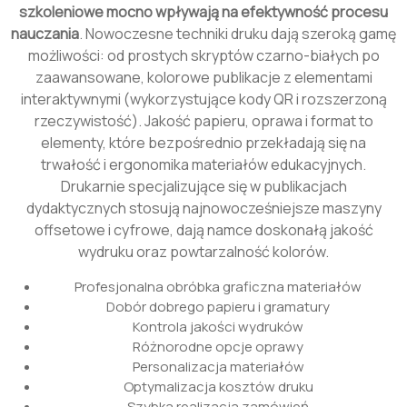
szkoleniowe mocno wpływają na efektywność procesu
nauczania
. Nowoczesne techniki druku dają szeroką gamę
możliwości: od prostych skryptów czarno-białych po
zaawansowane, kolorowe publikacje z elementami
interaktywnymi (wykorzystujące kody QR i rozszerzoną
rzeczywistość). Jakość papieru, oprawa i format to
elementy, które bezpośrednio przekładają się na
trwałość i ergonomika materiałów edukacyjnych.
Drukarnie specjalizujące się w publikacjach
dydaktycznych stosują najnowocześniejsze maszyny
offsetowe i cyfrowe, dają namce doskonałą jakość
wydruku oraz powtarzalność kolorów.
Profesjonalna obróbka graficzna materiałów
Dobór dobrego papieru i gramatury
Kontrola jakości wydruków
Różnorodne opcje oprawy
Personalizacja materiałów
Optymalizacja kosztów druku
Szybka realizacja zamówień