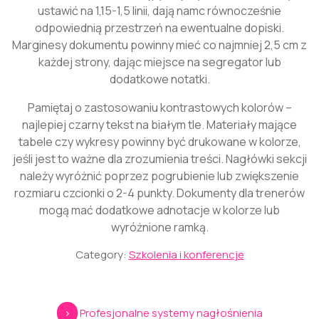
ustawić na 1,15-1,5 linii, dają namc równocześnie
odpowiednią przestrzeń na ewentualne dopiski.
Marginesy dokumentu powinny mieć co najmniej 2,5 cm z
każdej strony, dając miejsce na segregator lub
dodatkowe notatki.
Pamiętaj o zastosowaniu kontrastowych kolorów –
najlepiej czarny tekst na białym tle. Materiały mające
tabele czy wykresy powinny być drukowane w kolorze,
jeśli jest to ważne dla zrozumienia treści. Nagłówki sekcji
należy wyróżnić poprzez pogrubienie lub zwiększenie
rozmiaru czcionki o 2-4 punkty. Dokumenty dla trenerów
mogą mać dodatkowe adnotacje w kolorze lub
wyróżnione ramką.
Category:
Szkolenia i konferencje
Nawigacja
>
Profesjonalne systemy nagłośnienia