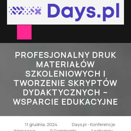
Skip
to
content
Open
Button
PROFESJONALNY DRUK
MATERIAŁÓW
SZKOLENIOWYCH I
TWORZENIE SKRYPTÓW
DYDAKTYCZNYCH –
WSPARCIE EDUKACYJNE
11 grudnia, 2024
Days.pl - Konferencje
Warszawa
0 Comments
1 category