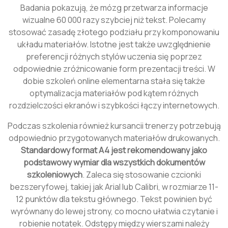
Badania pokazują, że mózg przetwarza informacje
wizualne 60 000 razy szybciej niż tekst. Polecamy
stosować zasadę złotego podziału przy komponowaniu
układu materiałów. Istotne jest także uwzględnienie
preferencji różnych stylów uczenia się poprzez
odpowiednie zróżnicowanie form prezentacji treści. W
dobie szkoleń online elementarna stała się także
optymalizacja materiałów pod kątem różnych
rozdzielczości ekranów i szybkości łączy internetowych.
Podczas szkolenia również kursancii trenerzy potrzebują
odpowiednio przygotowanych materiałów drukowanych.
Standardowy format A4 jest rekomendowany jako
podstawowy wymiar dla wszystkich dokumentów
szkoleniowych
. Zaleca się stosowanie czcionki
bezszeryfowej, takiej jak Arial lub Calibri, w rozmiarze 11-
12 punktów dla tekstu głównego. Tekst powinien być
wyrównany do lewej strony, co mocno ułatwia czytanie i
robienie notatek. Odstępy między wierszami należy