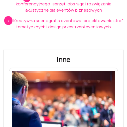
wpisu
konferencyjnego: sprzęt, obsługa i rozwiązania
akustyczne dla eventów biznesowych
<
Kreatywna scenografia eventowa: projektowanie stref
tematycznych i design przestrzeni eventowych
Inne