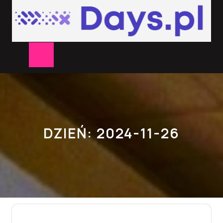
Skip
to
content
Open
Button
DZIEŃ:
2024-11-26