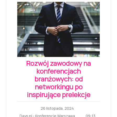
Rozwój zawodowy na
konferencjach
branżowych: od
networkingu po
inspirujące prelekcje
26 listopada, 2024
09:13
Days.pl - Konferencje Warszawa