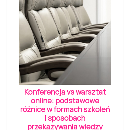
Konferencja vs warsztat
online: podstawowe
różnice w formach szkoleń
i sposobach
przekazywania wiedzy